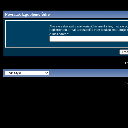
Povratak Izgubljene Šifre
Ako ste zaboravili vaše korisničko ime ili šifru, možete p
registrovanu e-mail adresu biće vam poslate instrukcije k
e-mail adresa:
Tr
C