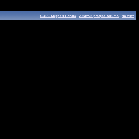
CODΞ Support Forum
-
Arhivski pregled foruma
-
Na vrh^