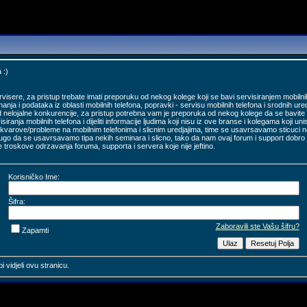
 :)
sere, za pristup trebate imati preporuku od nekog kolege koji se bavi servisiranjem mobilnih
nanja i podataka iz oblasti mobilnih telefona, popravki - servisu mobilnih telefona i srodnih ured
d nelojalne konkurencije, za pristup potrebna vam je preporuka od nekog kolege da se bavite 
isiranja mobilnih telefona i dijeliti informacije ljudima koji nisu iz ove branse i kolegama koji
varove/probleme na mobilnim telefonima i slicnim uredjajima, time se usavrsavamo sticuci nov
rugo da se usavrsavamo tipa nekih seminara i slicno, tako da nam ovaj forum i support dobr
e troskove odrzavanja foruma, supporta i servera koje nije jeftino.
Korisničko Ime:
Šifra:
Zaboravili ste Vašu šifru?
Zapamti
i vidjeli ovu stranicu.