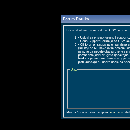
Forum Poruka
Dobro dosli na forum podrske GSM servisera
- Uslovi za pristup forumu i supportu:
- Code Support Forum je za GSM servi
- Cilj foruma i supporta je razmjena z
ljudi koji se NE bave ovim poslom i o
uslov je da necete obarati cijene serv
pomazemo jedni drugima rjesavajuci k
telefona jer nemamo trenutno gdje d
plati, donacije su dobro dosle za nas
Ulaz
Možda Administrator zahtjeva
registraciju
da b